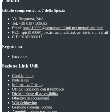
Contatti
Istituto comprensivo n. 7 della Spezia
Via Bragarina, 24/A
Tel:
+39 0187 509683
Email:
spic819009@istruzione.it
Link per inviare una mail
PEC:
spic819009@pec.istruzione.it
Link per inviare una mail
C.F.: 91071880115
Seguici su
Facebook
Sezione Link Utili
Cookie policy
Note legali
Informativa Privacy
Ufficio Relazioni con il Pubblico
Dichiarazione di accessibilità
Obiettivi di accessibilità
Whistleblowing
Gestione consensi cookie
Amministrazione trasparente