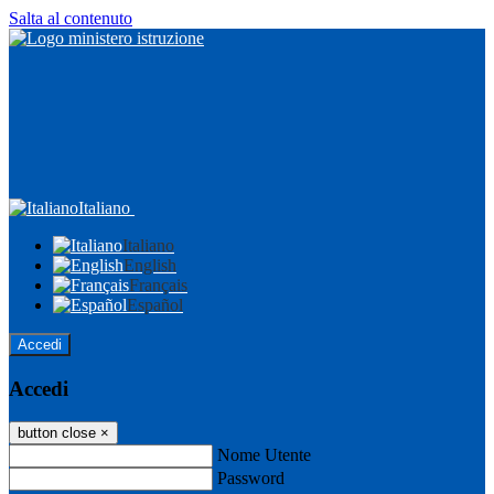
Salta al contenuto
Italiano
Italiano
English
Français
Español
Accedi
Accedi
button close
×
Nome Utente
Password