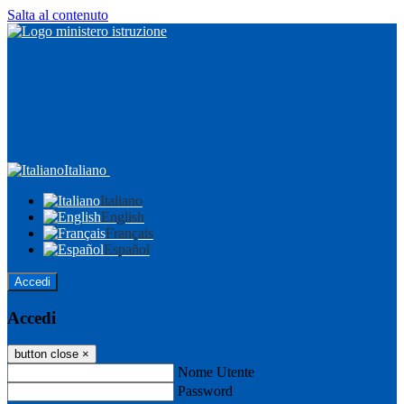
Salta al contenuto
Italiano
Italiano
English
Français
Español
Accedi
Accedi
button close
×
Nome Utente
Password