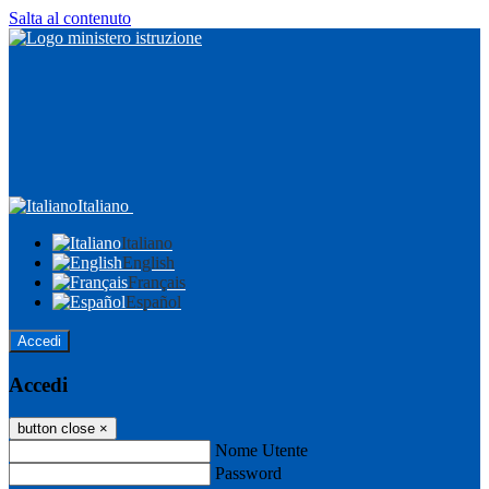
Salta al contenuto
Italiano
Italiano
English
Français
Español
Accedi
Accedi
button close
×
Nome Utente
Password