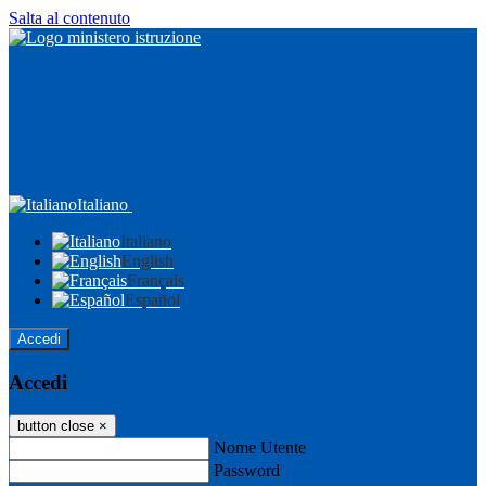
Salta al contenuto
Italiano
Italiano
English
Français
Español
Accedi
Accedi
button close
×
Nome Utente
Password