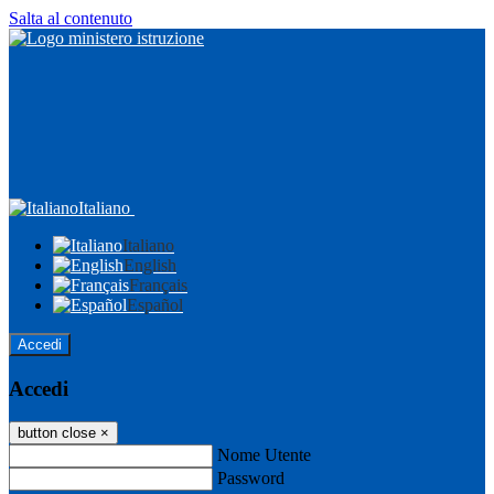
Salta al contenuto
Italiano
Italiano
English
Français
Español
Accedi
Accedi
button close
×
Nome Utente
Password