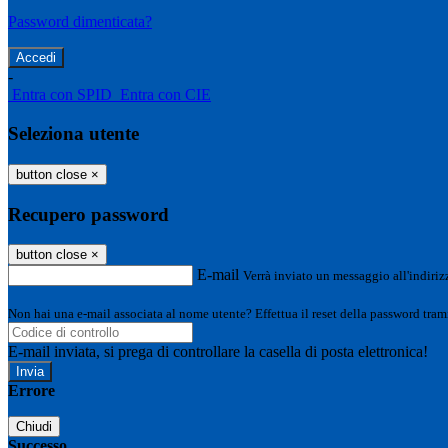
Password dimenticata?
-
Entra con SPID
Entra con CIE
Seleziona utente
button close
×
Recupero password
button close
×
E-mail
Verrà inviato un messaggio all'indirizz
Non hai una e-mail associata al nome utente? Effettua il reset della password tram
E-mail inviata, si prega di controllare la casella di posta elettronica!
Errore
Chiudi
Successo