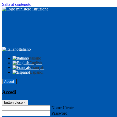
Salta al contenuto
Italiano
Italiano
English
Français
Español
Accedi
Accedi
button close
×
Nome Utente
Password