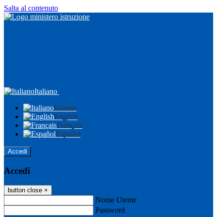
Salta al contenuto
Italiano
Italiano
English
Français
Español
Accedi
Accedi
button close
×
Nome Utente
Password