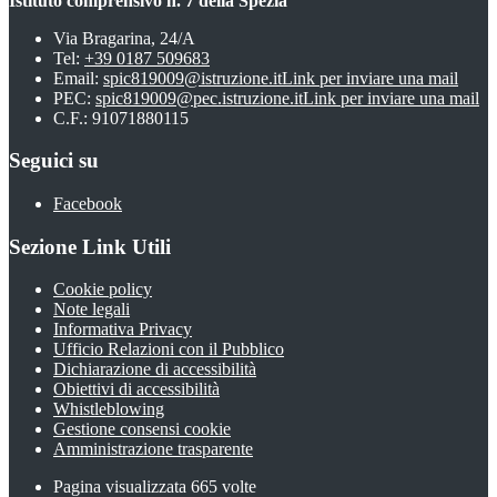
Istituto comprensivo n. 7 della Spezia
Via Bragarina, 24/A
Tel:
+39 0187 509683
Email:
spic819009@istruzione.it
Link per inviare una mail
PEC:
spic819009@pec.istruzione.it
Link per inviare una mail
C.F.: 91071880115
Seguici su
Facebook
Sezione Link Utili
Cookie policy
Note legali
Informativa Privacy
Ufficio Relazioni con il Pubblico
Dichiarazione di accessibilità
Obiettivi di accessibilità
Whistleblowing
Gestione consensi cookie
Amministrazione trasparente
Pagina visualizzata
665
volte