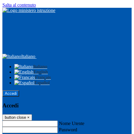
Salta al contenuto
Italiano
Italiano
English
Français
Español
Accedi
Accedi
button close
×
Nome Utente
Password