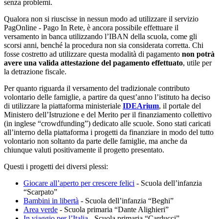
senza problemi.
Qualora non si riuscisse in nessun modo ad utilizzare il servizio
PagOnline - Pago In Rete, è ancora possibile effettuare il
versamento in banca utilizzando l’IBAN della scuola, come gli
scorsi anni, benché la procedura non sia considerata corretta. Chi
fosse costretto ad utilizzare questa modalità di pagamento
non potrà
avere una valida attestazione del pagamento effettuato
, utile per
la detrazione fiscale.
Per quanto riguarda il versamento del tradizionale contributo
volontario delle famiglie, a partire da quest’anno l’istituto ha deciso
di utilizzare la piattaforma ministeriale
IDEArium
, il portale del
Ministero dell’Istruzione e del Merito per il finanziamento collettivo
(in inglese “crowdfunding”) dedicato alle scuole. Sono stati caricati
all’interno della piattaforma i progetti da finanziare in modo del tutto
volontario non soltanto da parte delle famiglie, ma anche da
chiunque valuti positivamente il progetto presentato.
Questi i progetti dei diversi plessi:
Giocare all’aperto per crescere felici
- Scuola dell’infanzia
“Scarpato”
Bambini in libertà
- Scuola dell’infanzia “Beghi”
Area verde
- Scuola primaria “Dante Alighieri”
In viaggio per l’Italia
- Scuola primaria “Carducci”