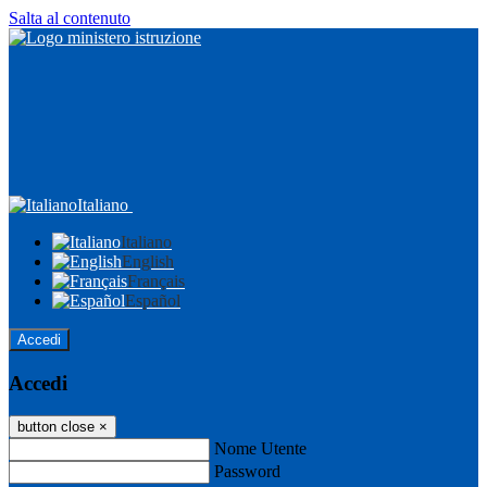
Salta al contenuto
Italiano
Italiano
English
Français
Español
Accedi
Accedi
button close
×
Nome Utente
Password