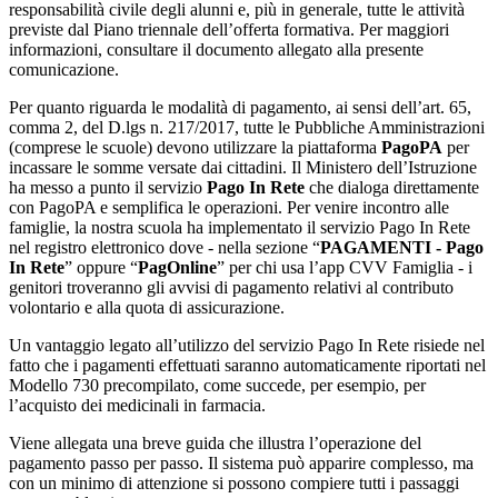
responsabilità civile degli alunni e, più in generale, tutte le attività
previste dal Piano triennale dell’offerta formativa. Per maggiori
informazioni, consultare il documento allegato alla presente
comunicazione.
Per quanto riguarda le modalità di pagamento, ai sensi dell’art. 65,
comma 2, del D.lgs n. 217/2017, tutte le Pubbliche Amministrazioni
(comprese le scuole) devono utilizzare la piattaforma
PagoPA
per
incassare le somme versate dai cittadini. Il Ministero dell’Istruzione
ha messo a punto il servizio
Pago In Rete
che dialoga direttamente
con PagoPA e semplifica le operazioni. Per venire incontro alle
famiglie, la nostra scuola ha implementato il servizio Pago In Rete
nel registro elettronico dove - nella sezione “
PAGAMENTI - Pago
In Rete
” oppure “
PagOnline
” per chi usa l’app CVV Famiglia - i
genitori troveranno gli avvisi di pagamento relativi al contributo
volontario e alla quota di assicurazione.
Un vantaggio legato all’utilizzo del servizio Pago In Rete risiede nel
fatto che i pagamenti effettuati saranno automaticamente riportati nel
Modello 730 precompilato, come succede, per esempio, per
l’acquisto dei medicinali in farmacia.
Viene allegata una breve guida che illustra l’operazione del
pagamento passo per passo. Il sistema può apparire complesso, ma
con un minimo di attenzione si possono compiere tutti i passaggi