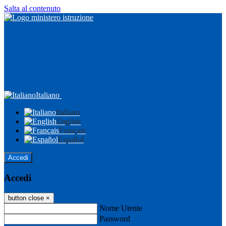
Salta al contenuto
Italiano
Italiano
English
Français
Español
Accedi
Accedi
button close
×
Nome Utente
Password