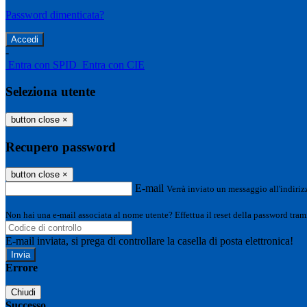
Password dimenticata?
-
Entra con SPID
Entra con CIE
Seleziona utente
button close
×
Recupero password
button close
×
E-mail
Verrà inviato un messaggio all'indirizz
Non hai una e-mail associata al nome utente? Effettua il reset della password tram
E-mail inviata, si prega di controllare la casella di posta elettronica!
Errore
Chiudi
Successo