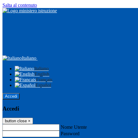
Salta al contenuto
Italiano
Italiano
English
Français
Español
Accedi
Accedi
button close
×
Nome Utente
Password