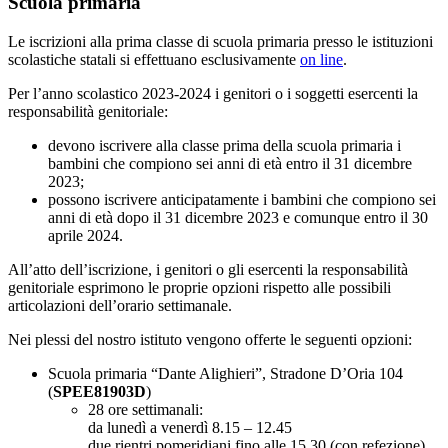
Scuola primaria
Le iscrizioni alla prima classe di scuola primaria presso le istituzioni
scolastiche statali si effettuano esclusivamente
on line
.
Per l’anno scolastico 2023-2024 i genitori o i soggetti esercenti la
responsabilità genitoriale:
devono iscrivere alla classe prima della scuola primaria i
bambini che compiono sei anni di età entro il 31 dicembre
2023;
possono iscrivere anticipatamente i bambini che compiono sei
anni di età dopo il 31 dicembre 2023 e comunque entro il 30
aprile 2024.
All’atto dell’iscrizione, i genitori o gli esercenti la responsabilità
genitoriale esprimono le proprie opzioni rispetto alle possibili
articolazioni dell’orario settimanale.
Nei plessi del nostro istituto vengono offerte le seguenti opzioni:
Scuola primaria “Dante Alighieri”, Stradone D’Oria 104
(
SPEE81903D
)
28 ore settimanali:
da lunedì a venerdì 8.15 – 12.45
due rientri pomeridiani fino alle 15.30 (con refezione)