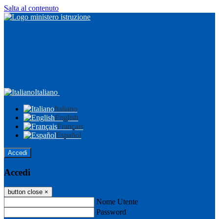
Salta al contenuto
Italiano
Italiano
English
Français
Español
Accedi
Accedi
button close
×
Nome Utente
Password