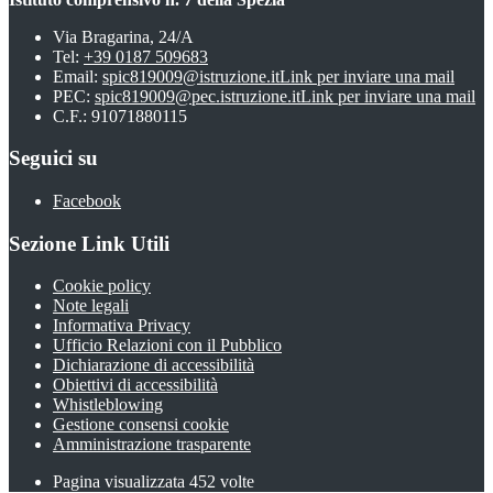
Via Bragarina, 24/A
Tel:
+39 0187 509683
Email:
spic819009@istruzione.it
Link per inviare una mail
PEC:
spic819009@pec.istruzione.it
Link per inviare una mail
C.F.: 91071880115
Seguici su
Facebook
Sezione Link Utili
Cookie policy
Note legali
Informativa Privacy
Ufficio Relazioni con il Pubblico
Dichiarazione di accessibilità
Obiettivi di accessibilità
Whistleblowing
Gestione consensi cookie
Amministrazione trasparente
Pagina visualizzata
452
volte