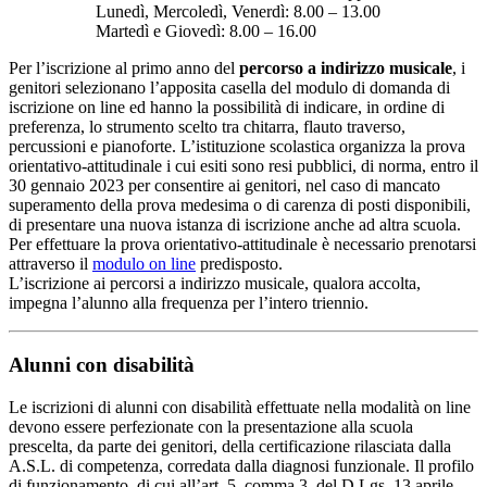
Lunedì, Mercoledì, Venerdì: 8.00 – 13.00
Martedì e Giovedì: 8.00 – 16.00
Per l’iscrizione al primo anno del
percorso a indirizzo musicale
, i
genitori selezionano l’apposita casella del modulo di domanda di
iscrizione on line ed hanno la possibilità di indicare, in ordine di
preferenza, lo strumento scelto tra chitarra, flauto traverso,
percussioni e pianoforte. L’istituzione scolastica organizza la prova
orientativo-attitudinale i cui esiti sono resi pubblici, di norma, entro il
30 gennaio 2023 per consentire ai genitori, nel caso di mancato
superamento della prova medesima o di carenza di posti disponibili,
di presentare una nuova istanza di iscrizione anche ad altra scuola.
Per effettuare la prova orientativo-attitudinale è necessario prenotarsi
attraverso il
modulo on line
predisposto.
L’iscrizione ai percorsi a indirizzo musicale, qualora accolta,
impegna l’alunno alla frequenza per l’intero triennio.
Alunni con disabilità
Le iscrizioni di alunni con disabilità effettuate nella modalità on line
devono essere perfezionate con la presentazione alla scuola
prescelta, da parte dei genitori, della certificazione rilasciata dalla
A.S.L. di competenza, corredata dalla diagnosi funzionale. Il profilo
di funzionamento, di cui all’art. 5, comma 3, del D.Lgs. 13 aprile