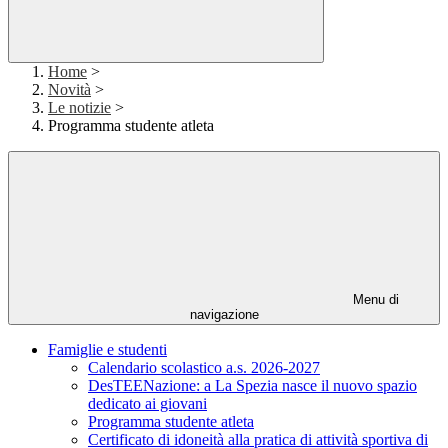
Home
>
Novità
>
Le notizie
>
Programma studente atleta
Menu di
navigazione
Famiglie e studenti
Calendario scolastico a.s. 2026-2027
DesTEENazione: a La Spezia nasce il nuovo spazio
dedicato ai giovani
Programma studente atleta
Certificato di idoneità alla pratica di attività sportiva di