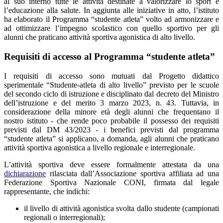
al suo interno tutte le attività destinate a valorizzare lo sport e
l’educazione alla salute. In aggiunta alle iniziative in atto, l’istituto
ha elaborato il Programma “studente atleta” volto ad armonizzare e
ad ottimizzare l’impegno scolastico con quello sportivo per gli
alunni che praticano attività sportiva agonistica di alto livello.
Requisiti di accesso al Programma “studente atleta”
I requisiti di accesso sono mutuati dal Progetto didattico
sperimentale “Studente-atleta di alto livello” previsto per le scuole
del secondo ciclo di istruzione e disciplinato dal decreto del Ministro
dell’istruzione e del merito 3 marzo 2023, n. 43. Tuttavia, in
considerazione della minore età degli alunni che frequentano il
nostro istituto - che rende poco probabile il possesso dei requisiti
previsti dal DM 43/2023 - i benefici previsti dal programma
“studente atleta” si applicano, a domanda, agli alunni che praticano
attività sportiva agonistica a livello regionale e interregionale.
L’attività sportiva deve essere formalmente attestata da una
dichiarazione
rilasciata dall’Associazione sportiva affiliata ad una
Federazione Sportiva Nazionale CONI, firmata dal legale
rappresentante, che indichi:
il livello di attività agonistica svolta dallo studente (campionati
regionali o interregionali);