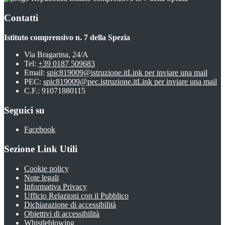
Contatti
Istituto comprensivo n. 7 della Spezia
Via Bragarina, 24/A
Tel:
+39 0187 509683
Email:
spic819009@istruzione.it
Link per inviare una mail
PEC:
spic819009@pec.istruzione.it
Link per inviare una mail
C.F.: 91071880115
Seguici su
Facebook
Sezione Link Utili
Cookie policy
Note legali
Informativa Privacy
Ufficio Relazioni con il Pubblico
Dichiarazione di accessibilità
Obiettivi di accessibilità
Whistleblowing