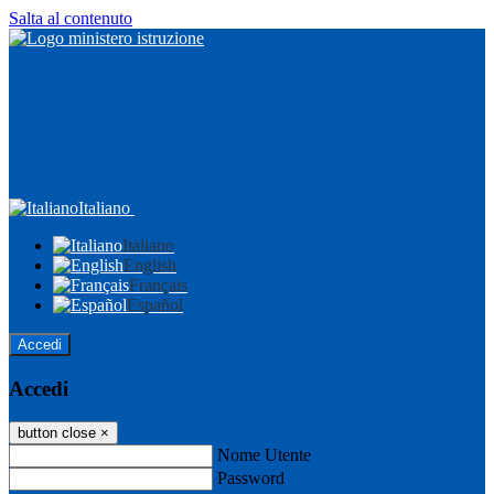
Salta al contenuto
Italiano
Italiano
English
Français
Español
Accedi
Accedi
button close
×
Nome Utente
Password