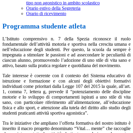
tipo non agonistico in ambito scolastico
Orario estivo della Segreteria
Orario di ricevimento
Programma studente atleta
L’Istituto comprensivo n. 7 della Spezia riconosce il ruolo
fondamentale dell’attività motoria e sportiva nella crescita umana e
nell’educazione degli studenti. Per questo, la scuola da sempre è
impegnata a stimolare le passioni e ad assecondare le peculiarità di
ciascun alunno, promuovendo l’adozione di uno stile di vita sano e
attivo, basato sulla pratica regolare e quotidiana del movimento.
Tale interesse è coerente con il contesto del Sistema educativo di
istruzione e formazione e con alcuni degli obiettivi formativi
individuati come prioritari dalla Legge 107 del 2015 la quale, all’art.
1, comma 7, lettera g, prevede il “potenziamento delle discipline
motorie e lo sviluppo di comportamenti ispirati a uno stile di vita
sano, con particolare riferimento all’alimentazione, all’educazione
fisica e allo sport, e attenzione alla tutela del diritto allo studio degli
studenti praticanti attività sportiva agonistica”.
Tra le iniziative che ampliano l’offerta formativa del nostro istituto è
inserito il macro progetto denominato “Vital… mente” che raccoglie