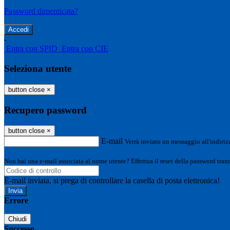
Password dimenticata?
-
Entra con SPID
Entra con CIE
Seleziona utente
button close
×
Recupero password
button close
×
E-mail
Verrà inviato un messaggio all'indirizz
Non hai una e-mail associata al nome utente? Effettua il reset della password tram
E-mail inviata, si prega di controllare la casella di posta elettronica!
Errore
Chiudi
Successo