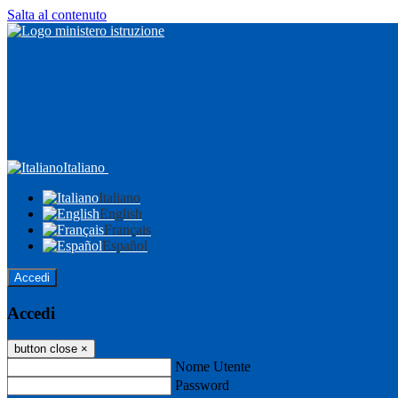
Salta al contenuto
Italiano
Italiano
English
Français
Español
Accedi
Accedi
button close
×
Nome Utente
Password