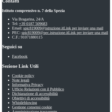
Contatti
Istituto comprensivo n. 7 della Spezia
Via Bragarina, 24/A
Tel:
+39 0187 509683
Email:
spic819009@istruzione.it
Link per inviare una mail
PEC:
spic819009@pec.istruzione.it
Link per inviare una mail
C.F.: 91071880115
Seguici su
Facebook
Sezione Link Utili
Cookie policy
Note legali
Informativa Privacy
Ufficio Relazioni con il Pubblico
Dichiarazione di accessibilità
Obiettivi di accessibilità
Whistleblowing
Gestione consensi cookie
Amministrazione trasparente