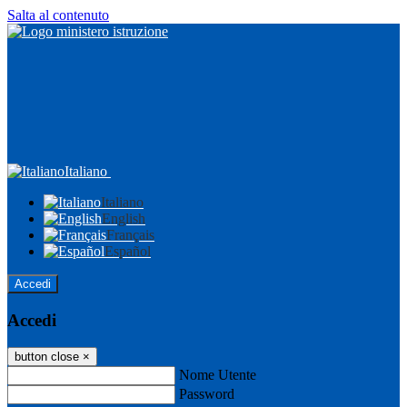
Salta al contenuto
Italiano
Italiano
English
Français
Español
Accedi
Accedi
button close
×
Nome Utente
Password