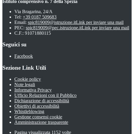
Istituto comprensivo n. 7 della Spezia
Via Bragarina, 24/A
Tel:
+39 0187 509683
Email:
spic819009@istruzione.it
Link per inviare una mail
PEC:
spic819009@pec.istruzione.it
Link per inviare una mail
C.F.: 91071880115
Seguici su
Facebook
Sezione Link Utili
Cookie policy
Note legali
Informativa Privacy
Ufficio Relazioni con il Pubblico
Dichiarazione di accessibilità
Obiettivi di accessibilità
Whistleblowing
Gestione consensi cookie
Amministrazione trasparente
Pagina visualizzata
1152
volte