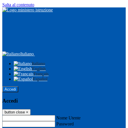
Salta al contenuto
Italiano
Italiano
English
Français
Español
Accedi
Accedi
button close
×
Nome Utente
Password