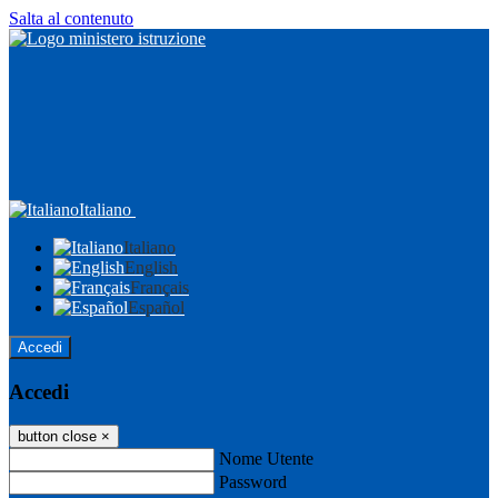
Salta al contenuto
Italiano
Italiano
English
Français
Español
Accedi
Accedi
button close
×
Nome Utente
Password