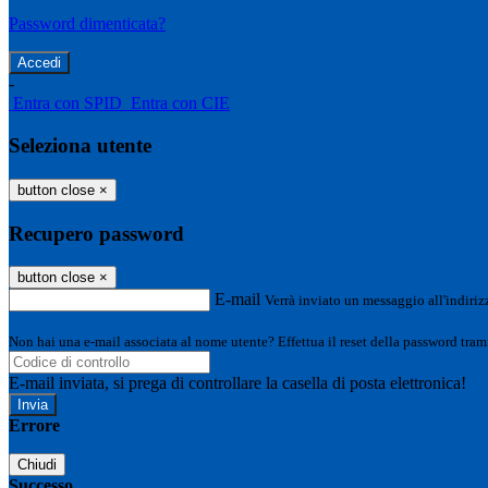
Password dimenticata?
-
Entra con SPID
Entra con CIE
Seleziona utente
button close
×
Recupero password
button close
×
E-mail
Verrà inviato un messaggio all'indirizz
Non hai una e-mail associata al nome utente? Effettua il reset della password tram
E-mail inviata, si prega di controllare la casella di posta elettronica!
Errore
Chiudi
Successo