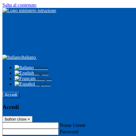
Salta al contenuto
Italiano
Italiano
English
Français
Español
Accedi
Accedi
button close
×
Nome Utente
Password