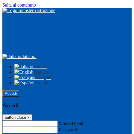
Salta al contenuto
Italiano
Italiano
English
Français
Español
Accedi
Accedi
button close
×
Nome Utente
Password