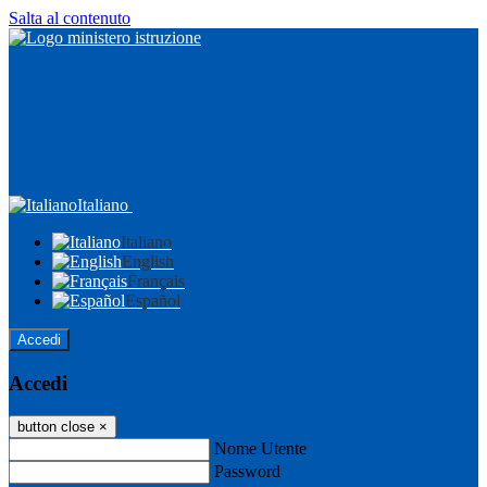
Salta al contenuto
Italiano
Italiano
English
Français
Español
Accedi
Accedi
button close
×
Nome Utente
Password