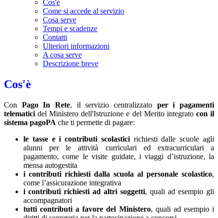
Cos'è
Come si accede al servizio
Cosa serve
Tempi e scadenze
Contatti
Ulteriori informazioni
A cosa serve
Descrizione breve
Cos'è
Con
Pago In Rete
, il servizio centralizzato
per i pagamenti
telematici
del Ministero dell'Istruzione e del Merito integrato
con il
sistema pagoPA
che ti permette di pagare:
le tasse e i contributi scolastici
richiesti dalle scuole agli
alunni per le attività curriculari ed extracurriculari a
pagamento, come le visite guidate, i viaggi d’istruzione, la
mensa autogestita
i contributi richiesti dalla scuola al personale scolastico
,
come l’assicurazione integrativa
i contributi richiesti ad altri soggetti
, quali ad esempio gli
accompagnatori
tutti contributi a favore del Ministero
, quali ad esempio i
diritti di segreteria per la partecipazione a concorsi