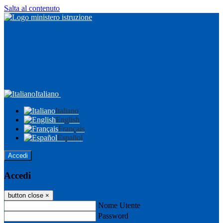
Salta al contenuto
Italiano
Italiano
English
Français
Español
Accedi
Accedi
button close
×
Nome Utente
Password