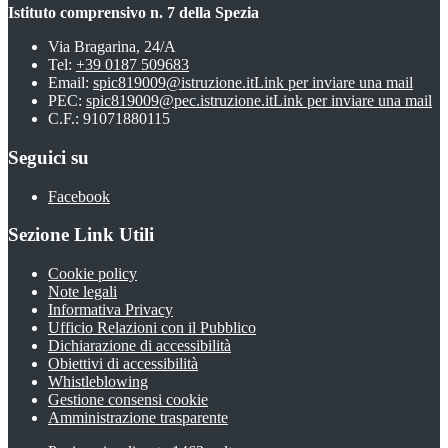
Istituto comprensivo n. 7 della Spezia
Via Bragarina, 24/A
Tel:
+39 0187 509683
Email:
spic819009@istruzione.it
Link per inviare una mail
PEC:
spic819009@pec.istruzione.it
Link per inviare una mail
C.F.: 91071880115
Seguici su
Facebook
Sezione Link Utili
Cookie policy
Note legali
Informativa Privacy
Ufficio Relazioni con il Pubblico
Dichiarazione di accessibilità
Obiettivi di accessibilità
Whistleblowing
Gestione consensi cookie
Amministrazione trasparente