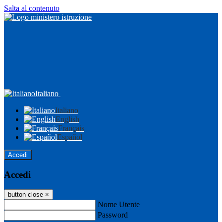
Salta al contenuto
Italiano
Italiano
English
Français
Español
Accedi
Accedi
button close
×
Nome Utente
Password